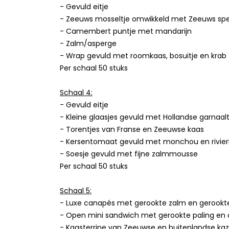
- Gevuld eitje
- Zeeuws mosseltje omwikkeld met Zeeuws spe
- Camembert puntje met mandarijn
- Zalm/asperge
- Wrap gevuld met roomkaas, bosuitje en krab
Per schaal 50 stuks
Schaal 4:
- Gevuld eitje
- Kleine glaasjes gevuld met Hollandse garnaalt
- Torentjes van Franse en Zeeuwse kaas
- Kersentomaat gevuld met monchou en rivier
- Soesje gevuld met fijne zalmmousse
Per schaal 50 stuks
Schaal 5:
- Luxe canapés met gerookte zalm en gerookte
- Open mini sandwich met gerookte paling en d
- Kaasterrine van Zeeuwse en buitenlandse ka