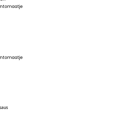
sentomaatje
sentomaatje
saus