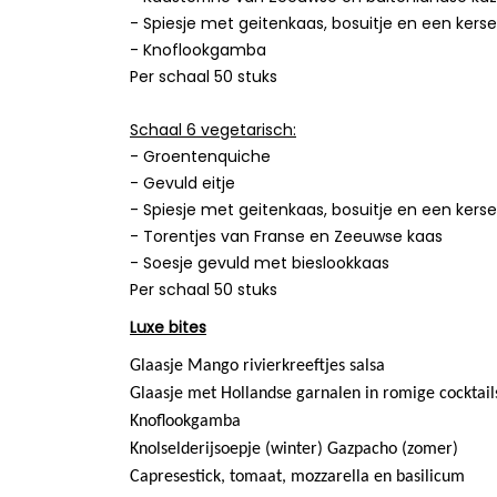
- Spiesje met geitenkaas, bosuitje en een ker
- Knoflookgamba
Per schaal 50 stuks
Schaal 6 vegetarisch:
- Groentenquiche
- Gevuld eitje
- Spiesje met geitenkaas, bosuitje en een ker
- Torentjes van Franse en Zeeuwse kaas
- Soesje gevuld met bieslookkaas
Per schaal 50 stuks
Luxe bites
Glaasje Mango rivierkreeftjes salsa
Glaasje met Hollandse garnalen in romige cocktail
Knoflookgamba
Knolselderijsoepje (winter) Gazpacho (zomer)
Capresestick, tomaat, mozzarella en basilicum