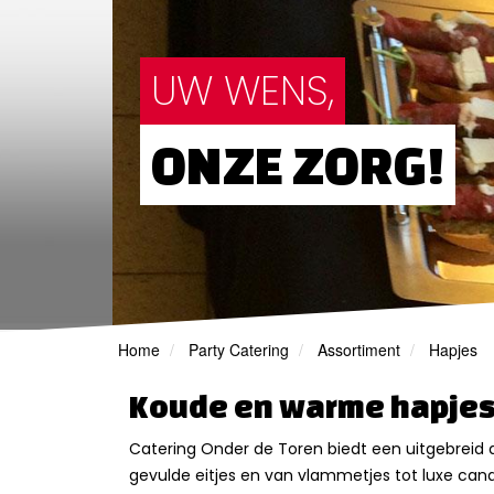
UW WENS,
ONZE ZORG!
Home
Party Catering
Assortiment
Hapjes
Koude en warme hapje
Catering Onder de Toren biedt een uitgebreid a
gevulde eitjes en van vlammetjes tot luxe cana