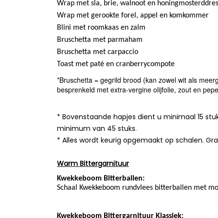
Wrap met sla, brie, walnoot en honingmosterddres
Wrap met gerookte forel, appel en komkommer
Blini met roomkaas en zalm
Bruschetta met parmaham
Bruschetta met carpaccio
Toast met paté en cranberrycompote
*Bruschetta = gegrild brood (kan zowel wit als mee
besprenkeld met extra-vergine olijfolie, zout en pepe
* Bovenstaande hapjes dient u minimaal 15 stuk
minimum van 45 stuks.
* Alles wordt keurig opgemaakt op schalen. Gr
Warm Bittergarnituur
Kwekkeboom Bitterballen:
Schaal Kwekkeboom rundvlees bitterballen met mo
Kwekkeboom Bittergarnituur Klassiek: