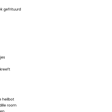
k gefrituurd
jes
kreeft
 heilbot
ille room
zen