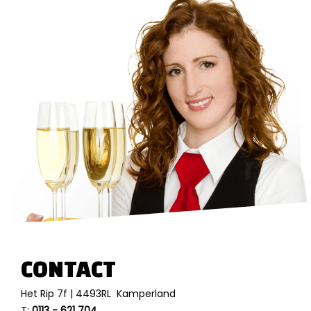
CONTACT
Het Rip 7f | 4493RL Kamperland
T:
0113 - 621 704